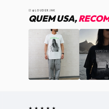
@LOUDER.INK
QUEM USA,
RECOM
★ ★ ★ ★ ★