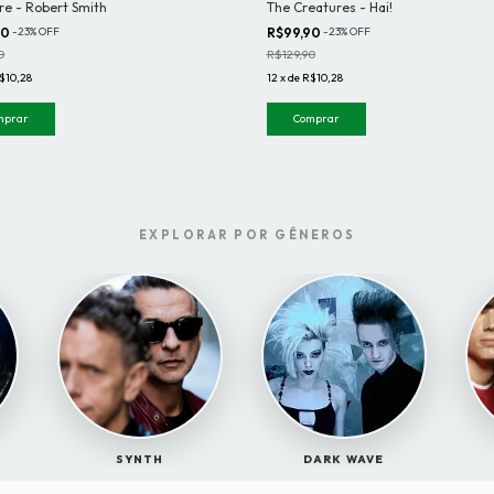
re - Robert Smith
The Creatures - Hai!
90
-
23
%
OFF
R$99,90
-
23
%
OFF
0
R$129,90
$10,28
12
x
de
R$10,28
mprar
Comprar
EXPLORAR POR GÊNEROS
SYNTH
DARK WAVE