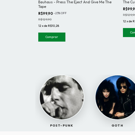
Bauhaus - Press The Eject And Give Me The
The Cu
Tape
R$99,
R$99,90
-
23
%
OFF
R$129,9
R$129,90
12
x
de
R
12
x
de
R$10,28
Co
Comprar
POST-PUNK
GOTH