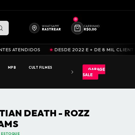
FALE CONOSCO
QUEM SOMOS
0
WHATSAPP/
CARRINHO
RASTREAR
R$0,00
IDOS
DESDE 2022 E + DE 8 MIL CLIENTES ATENDID
MPB
CULT FILMES
GARAGE
SALE
TIAN DEATH - ROZZ
IAMS
 ESTOQUE