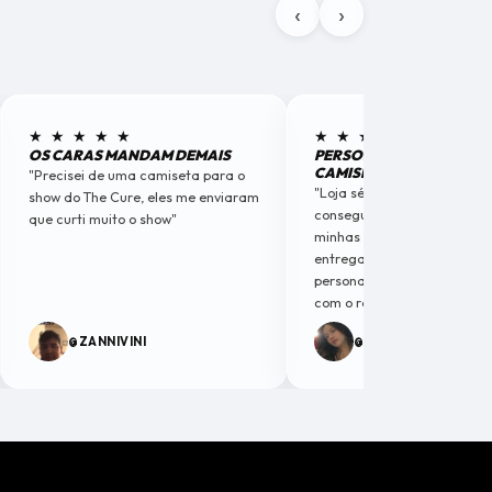
‹
›
★ ★ ★ ★ ★
★ ★ ★ ★ ★
OS CARAS MANDAM DEMAIS
PERSONALIZEI MINHAS
CAMISETAS
"Precisei de uma camiseta para o
"Loja séria e criativos. A lou
show do The Cure, eles me enviaram
conseguiu captar a essênci
que curti muito o show"
minhas camisetas personal
entregaram algo com
personalidade. Fiquei muito 
com o resultado."
@ZANNIVINI
@SORAIAOFIC