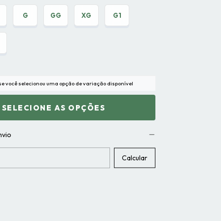
G
GG
XG
G1
 se você selecionou uma opção de variação disponível
nvio
CEP:
Calcular