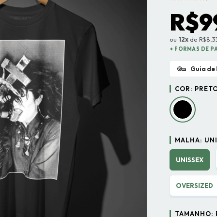
R$9
ou
12x
de R$8,33
+ FORMAS DE 
Guia de
COR:
PRET
MALHA:
UN
UNISSEX
OVERSIZED
TAMANHO: