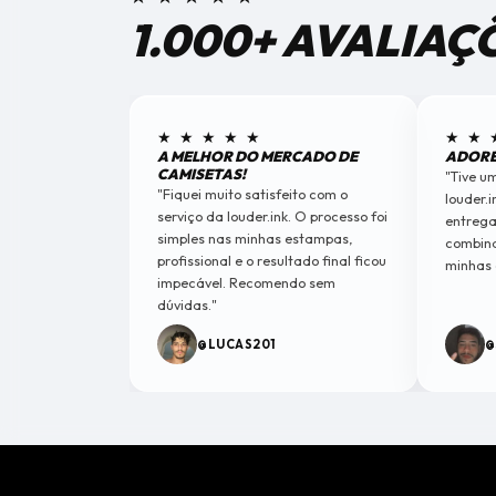
1.000+ AVALIAÇ
★ ★ ★ ★ ★
★ ★ 
A MELHOR DO MERCADO DE
ADORE
CAMISETAS!
"Tive u
"Fiquei muito satisfeito com o
louder.i
serviço da louder.ink. O processo foi
entrega
simples nas minhas estampas,
combina
profissional e o resultado final ficou
minhas 
impecável. Recomendo sem
dúvidas."
@LUCAS201
@