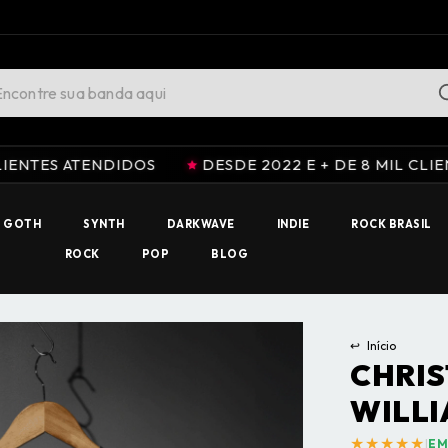
ENDIDOS
DESDE 2022 E + DE 8 MIL CLIENTES ATEND
GOTH
SYNTH
DARKWAVE
INDIE
ROCK BRASIL
ROCK
POP
BLOG
↩
Início
CHRIS
WILL
★★★★★
|
EM