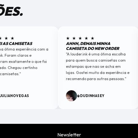
ÕES.
★ ★ ★
★ ★ ★ ★ ★
I AS CAMISETAS
AHHH, DEMAIS MINHA
CAMISETA DO NEW ORDER
ma ótima experiência com a
"A louder.ink é uma ótima escolha
nk. Foram claros e
para quem busca camisetas com
ram exatamente o que foi
estampas que nao se acha em
do. Chegou certinho
lojas. Gostei muito da experiência e
camisetas."
recomendo para outras pessoas."
JULIANOVEGAS
@DUDINHASEY
Newsletter