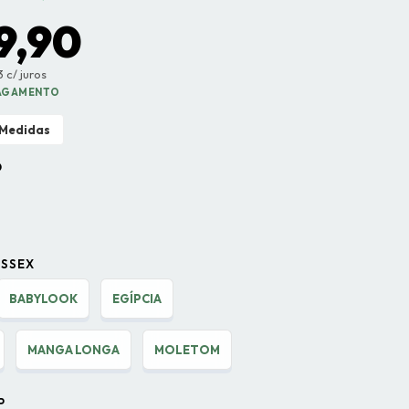
9,90
 c/ juros
PAGAMENTO
 Medidas
O
ISSEX
BABYLOOK
EGÍPCIA
MANGA LONGA
MOLETOM
P