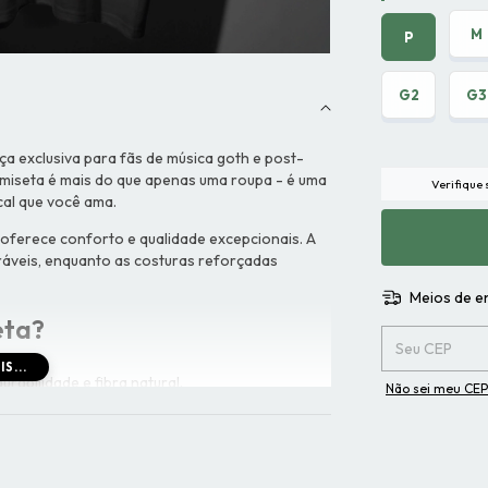
M
P
G2
G3
ça exclusiva para fãs de música goth e post-
miseta é mais do que apenas uma roupa - é uma
Verifique
al que você ama.
oferece conforto e qualidade excepcionais. A
uráveis, enquanto as costuras reforçadas
Meios de e
eta?
Entregas para o 
S...
urabilidade e fibra natural.
Não sei meu CEP
o.
lidade.
bilidade e tamanho padrão A3 (aprox. 42x30