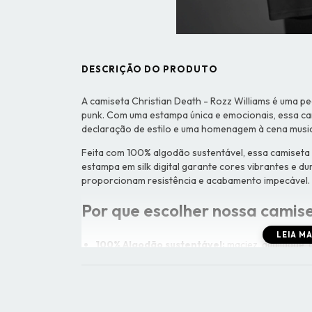
DESCRIÇÃO DO PRODUTO
A camiseta Christian Death - Rozz Williams é uma pe
punk. Com uma estampa única e emocionais, essa ca
declaração de estilo e uma homenagem à cena music
Feita com 100% algodão sustentável, essa camiseta 
estampa em silk digital garante cores vibrantes e d
proporcionam resistência e acabamento impecável.
Por que escolher nossa camis
LEIA MAI
100% Algodão sustentável:
maciez, qualidade, d
Costuras reforçadas:
resistência e acabament
Gola redonda confortável:
caimento e versati
Estampa exclusiva em silk digital:
cores, dura