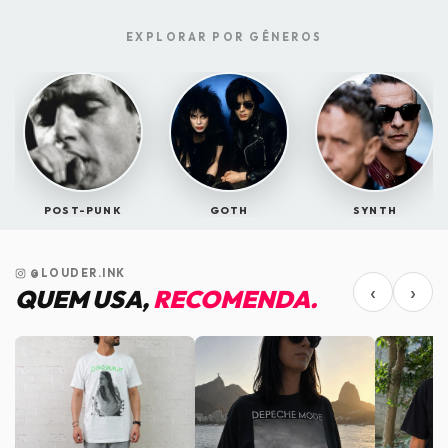
EXPLORAR POR GÊNEROS
POST-PUNK
GOTH
SYNTH
@LOUDER.INK
‹
›
QUEM USA,
RECOMENDA.