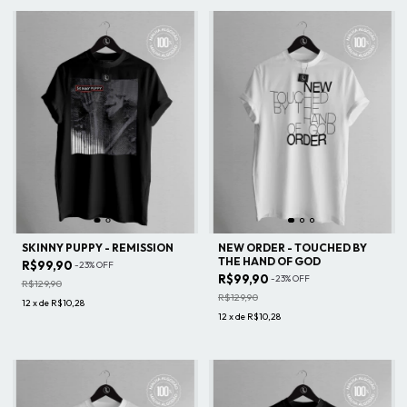
SKINNY PUPPY - REMISSION
NEW ORDER - TOUCHED BY
THE HAND OF GOD
R$99,90
-
23
%
OFF
R$99,90
-
23
%
OFF
R$129,90
R$129,90
12
x
de
R$10,28
12
x
de
R$10,28