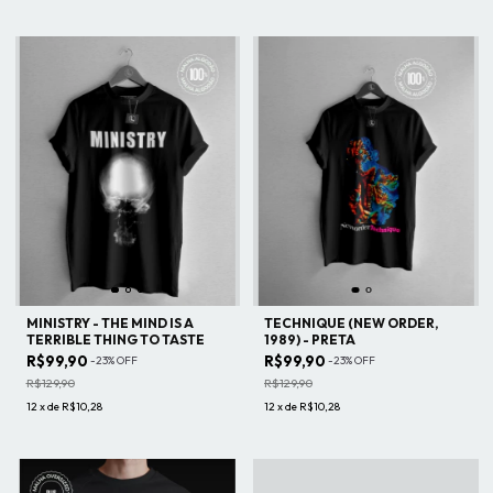
MINISTRY - THE MIND IS A
TECHNIQUE (NEW ORDER,
TERRIBLE THING TO TASTE
1989) - PRETA
R$99,90
R$99,90
-
23
%
OFF
-
23
%
OFF
R$129,90
R$129,90
12
x
de
R$10,28
12
x
de
R$10,28