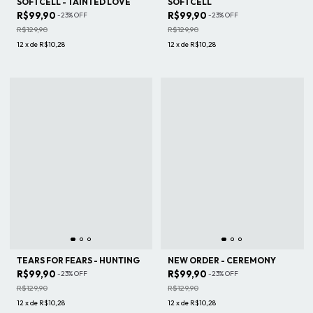
SOFTCELL - TAINTED LOVE
SOFTCELL
R$99,90
R$99,90
-
23
%
OFF
-
23
%
OFF
R$129,90
R$129,90
12
x
de
R$10,28
12
x
de
R$10,28
TEARS FOR FEARS - HUNTING
NEW ORDER - CEREMONY
R$99,90
R$99,90
-
23
%
OFF
-
23
%
OFF
R$129,90
R$129,90
12
x
de
R$10,28
12
x
de
R$10,28