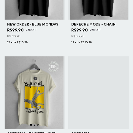
NEW ORDER - BLUE MONDAY
DEPECHE MODE - CHAIN
R$99,90
R$99,90
-
23
%
OFF
-
23
%
OFF
R$129,90
R$129,90
12
x
de
R$10,28
12
x
de
R$10,28