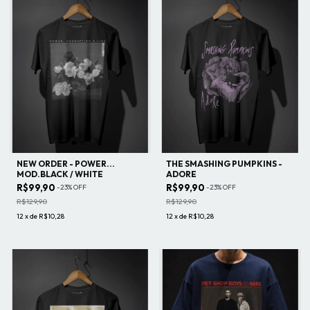
NEW ORDER - POWER...
THE SMASHING PUMPKINS -
MOD.BLACK / WHITE
ADORE
R$99,90
R$99,90
-
23
%
OFF
-
23
%
OFF
R$129,90
R$129,90
12
x
de
R$10,28
12
x
de
R$10,28