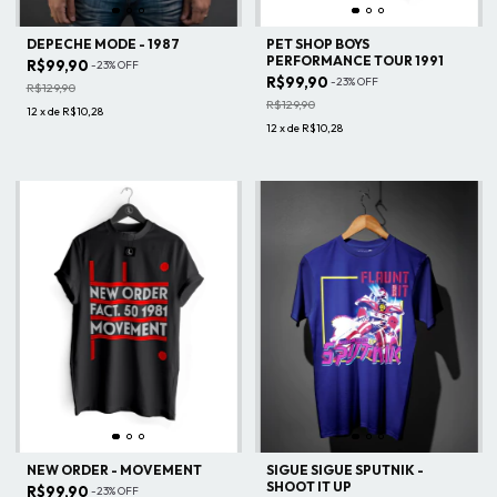
DEPECHE MODE - 1987
PET SHOP BOYS
PERFORMANCE TOUR 1991
R$99,90
-
23
%
OFF
R$99,90
-
23
%
OFF
R$129,90
R$129,90
12
x
de
R$10,28
12
x
de
R$10,28
NEW ORDER - MOVEMENT
SIGUE SIGUE SPUTNIK -
SHOOT IT UP
R$99,90
-
23
%
OFF