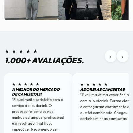
★ ★ ★ ★ ★
‹
›
1.000+ AVALIAÇÕES.
★ ★ ★ ★ ★
★ ★ ★ ★ ★
A MELHOR DO MERCADO
ADOREI AS CAMISETAS
DE CAMISETAS!
"Tive uma ótima experiência
"Fiquei muito satisfeito com o
com a louder.ink. Foram claros
serviço da louder.ink. O
e entregaram exatamente o
processo foi simples nas
que foi combinado. Chegou
minhas estampas, profissional
certinho minhas camisetas."
e o resultado final ficou
impecável. Recomendo sem