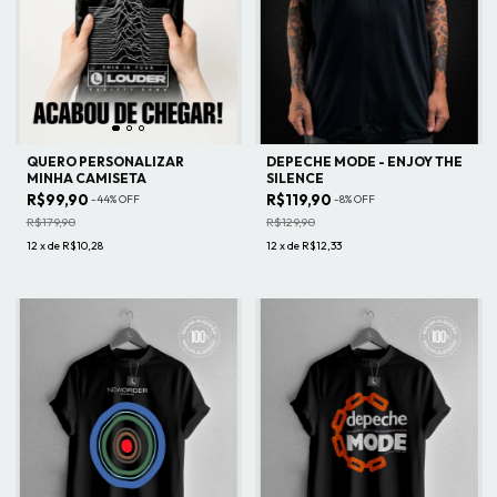
QUERO PERSONALIZAR
DEPECHE MODE - ENJOY THE
MINHA CAMISETA
SILENCE
R$99,90
R$119,90
-
44
%
OFF
-
8
%
OFF
R$179,90
R$129,90
12
x
de
R$10,28
12
x
de
R$12,33