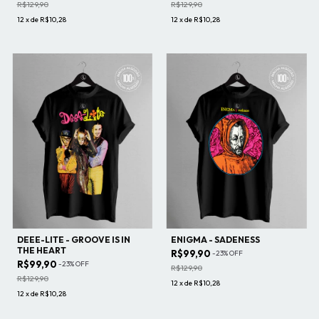
R$129,90
R$129,90
12
x
de
R$10,28
12
x
de
R$10,28
DEEE-LITE - GROOVE IS IN
ENIGMA - SADENESS
THE HEART
R$99,90
-
23
%
OFF
R$99,90
-
23
%
OFF
R$129,90
R$129,90
12
x
de
R$10,28
12
x
de
R$10,28