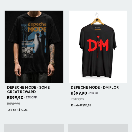
DEPECHE MODE - SOME
DEPECHE MODE - DM FLOR
GREAT REWARD
R$99,90
-
23
%
OFF
R$99,90
-
23
%
OFF
R$129,90
R$129,90
12
x
de
R$10,28
12
x
de
R$10,28