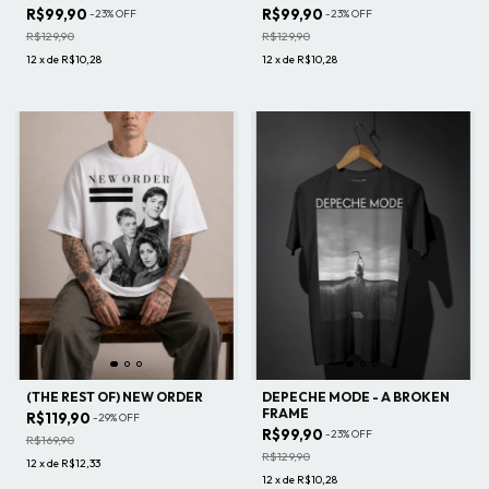
R$99,90
R$99,90
-
23
%
OFF
-
23
%
OFF
R$129,90
R$129,90
12
x
de
R$10,28
12
x
de
R$10,28
(THE REST OF) NEW ORDER
DEPECHE MODE - A BROKEN
FRAME
R$119,90
-
29
%
OFF
R$99,90
-
23
%
OFF
R$169,90
R$129,90
12
x
de
R$12,33
12
x
de
R$10,28