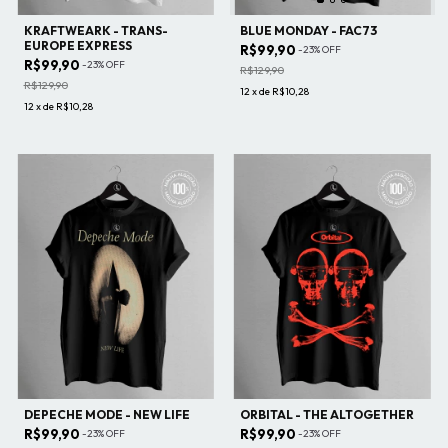
KRAFTWEARK - TRANS-
BLUE MONDAY - FAC73
EUROPE EXPRESS
R$99,90
-
23
%
OFF
R$99,90
-
23
%
OFF
R$129,90
R$129,90
12
x
de
R$10,28
12
x
de
R$10,28
DEPECHE MODE - NEW LIFE
ORBITAL - THE ALTOGETHER
R$99,90
R$99,90
-
23
%
OFF
-
23
%
OFF