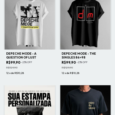
DEPECHE MODE - A
DEPECHE MODE - THE
QUESTION OF LUST
SINGLES 86>98
R$99,90
R$99,90
-
23
%
OFF
-
23
%
OFF
R$129,90
R$129,90
12
x
de
R$10,28
12
x
de
R$10,28