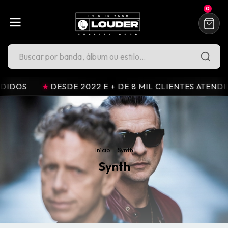
0
022 E + DE 8 MIL CLIENTES ATENDIDOS
DESDE 202
Início
.
Synth
Synth