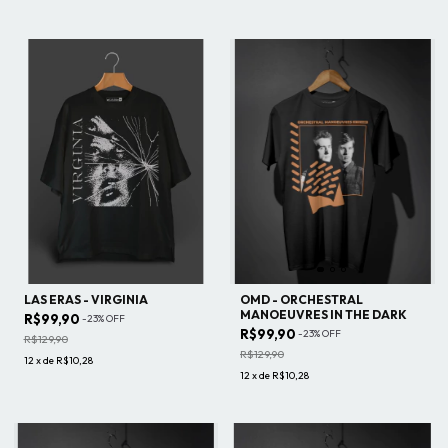
LAS ERAS - VIRGINIA
OMD - ORCHESTRAL
MANOEUVRES IN THE DARK
R$99,90
-
23
%
OFF
R$99,90
-
23
%
OFF
R$129,90
R$129,90
12
x
de
R$10,28
12
x
de
R$10,28