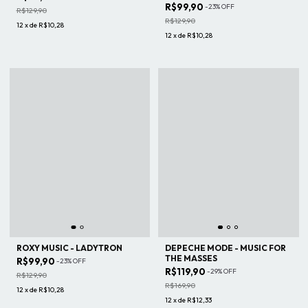
R$99,90
-
23
%
OFF
R$129,90
R$129,90
12
x
de
R$10,28
12
x
de
R$10,28
ROXY MUSIC - LADYTRON
DEPECHE MODE - MUSIC FOR
THE MASSES
R$99,90
-
23
%
OFF
R$119,90
-
29
%
OFF
R$129,90
R$169,90
12
x
de
R$10,28
12
x
de
R$12,33