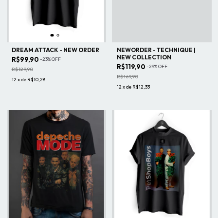
DREAM ATTACK - NEW ORDER
NEWORDER - TECHNIQUE |
NEW COLLECTION
R$99,90
-
23
%
OFF
R$119,90
-
29
%
OFF
R$129,90
R$169,90
12
x
de
R$10,28
12
x
de
R$12,33