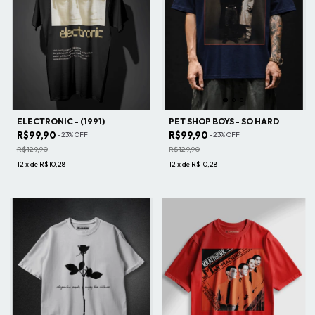
ELECTRONIC - (1991)
PET SHOP BOYS - SO HARD
R$99,90
R$99,90
-
23
%
OFF
-
23
%
OFF
R$129,90
R$129,90
12
x
de
R$10,28
12
x
de
R$10,28