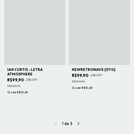
IAN CURTIS - LETRA
NEWRETROWAVE [DTG]
ATMOSPHERE
R$99,90
-
23
%
OFF
R$99,90
-
23
%
OFF
R$129,90
R$129,90
12
x
de
R$10,28
12
x
de
R$10,28
1
de
3