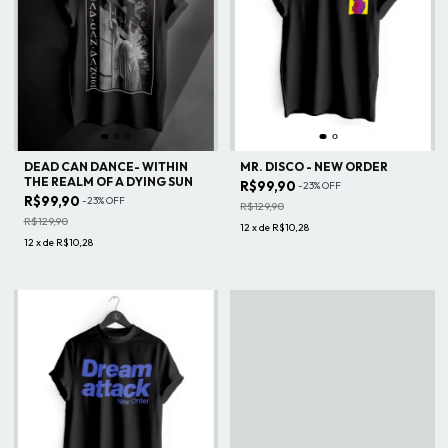
DEAD CAN DANCE- WITHIN
MR. DISCO - NEW ORDER
THE REALM OF A DYING SUN
R$99,90
-
23
%
OFF
R$99,90
-
23
%
OFF
R$129,90
R$129,90
12
x
de
R$10,28
12
x
de
R$10,28