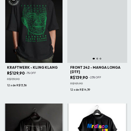
KRAFTWERK - KLING KLANG
FRONT 242 - MANGA LONGA
[DTF]
R$129,90
-
7
%
OFF
R$139,90
-
23
%
OFF
R$139,90
R$181,90
12
x
de
R$13,36
12
x
de
R$14,39