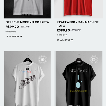
DEPECHE MODE - FLOR PRETA
KRAFTWERK - MAN MACHINE
- DTG
R$99,90
-
23
%
OFF
R$99,90
-
23
%
OFF
R$129,90
R$129,90
12
x
de
R$10,28
12
x
de
R$10,28